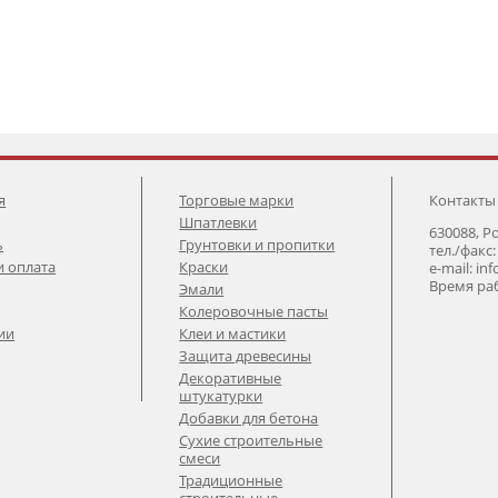
я
Торговые марки
Контакты
Шпатлевки
630088, Р
ь
Грунтовки и пропитки
тел./факс:
и оплата
Краски
e-mail: in
Время раб
Эмали
Колеровочные пасты
ии
Клеи и мастики
Защита древесины
Декоративные
штукатурки
Добавки для бетона
Сухие строительные
смеси
Традиционные