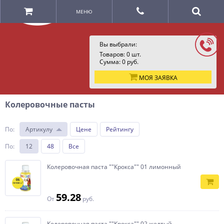
МЕНЮ
Вы выбрали:
Товаров:
0
шт.
Сумма:
0
руб.
МОЯ ЗАЯВКА
Колеровочные пасты
По
:
Артикулу
Цене
Рейтингу
По
:
12
48
Все
Колеровочная паста ""Крокса"" 01 лимонный
59.28
От
руб.
Колеровочная паста ""Крокса"" 02 желтый