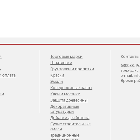
я
Торговые марки
Контакты
Шпатлевки
630088, Р
ь
Грунтовки и пропитки
тел./факс:
и оплата
Краски
e-mail: in
Время раб
Эмали
Колеровочные пасты
ии
Клеи и мастики
Защита древесины
Декоративные
штукатурки
Добавки для бетона
Сухие строительные
смеси
Традиционные