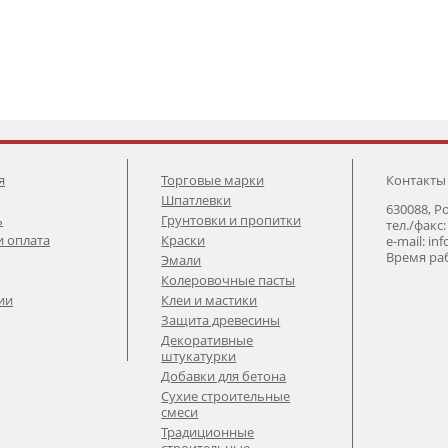
я
Торговые марки
Контакты
Шпатлевки
630088, Р
ь
Грунтовки и пропитки
тел./факс:
и оплата
Краски
e-mail: in
Время раб
Эмали
Колеровочные пасты
ии
Клеи и мастики
Защита древесины
Декоративные
штукатурки
Добавки для бетона
Сухие строительные
смеси
Традиционные