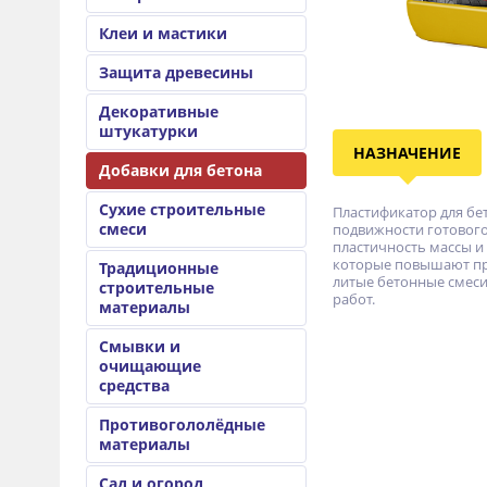
Клеи и мастики
Защита древесины
Декоративные
штукатурки
НАЗНАЧЕНИЕ
Добавки для бетона
Сухие строительные
Пластификатор для бе
смеси
подвижности готового
пластичность массы и
которые повышают про
Традиционные
литые бетонные смеси
строительные
работ.
материалы
Смывки и
очищающие
средства
Противогололёдные
материалы
Сад и огород