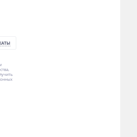
КАТЫ
м
ства,
лучить
етонных