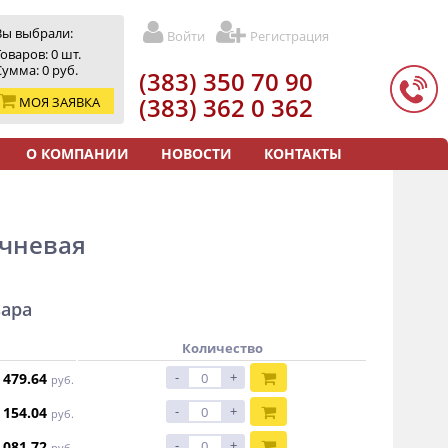
Вы выбрали:
Войти
Регистрация
Товаров:
0
шт.
Сумма:
0
руб.
(383) 350 70 90
(383) 362 0 362
МОЯ ЗАЯВКА
О КОМПАНИИ
НОВОСТИ
КОНТАКТЫ
ичневая
вара
Количество
-
+
479.64
руб.
-
+
 154.04
руб.
-
+
 081.72
руб.