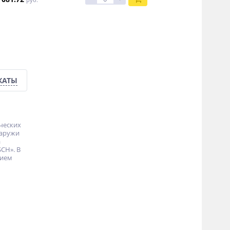
КАТЫ
ических
наружи
а
CH». В
нием