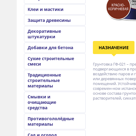
Клеи и мастики
Защита древесины
Декоративные
штукатурки
Добавки для бетона
НАЗНАЧЕНИЕ
Сухие строительные
смеси
Грунтовка ГФ-021 – пр
подвергающихся в про
воздействию паров и г
Традиционные
или деревянных повер
строительные
помещений. Устойчива
материалы
современ-ном испанск
основе состава грунто
Смывки и
растворителей, сикка
очищающие
средства
Противогололёдные
материалы
Сад и огород