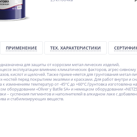
ПРИМЕНЕНИЕ
ТЕХ. ХАРАКТЕРИСТИКИ
СЕРТИФИ
едназначена для защиты от коррозии метал-лических изделий,
цессе эксплуатации влиянию климатических факторов, агрес-сивному
азов, кислот и щелочей. Также приме-няется для грунтования метал-л
х-ностей перед покрытием эмалями и красками. Для работ внутри и с
 к изменениям температур от -45°С до +60°С.Грунтовка изготовлена н
ом оборудовании «Oliver y Batlle SA» и немецком оборудовании «NETZS
вки – суспензия пигментов и наполнителей в алкидном лаке с добавле
тива и стабилизирующих веществ.