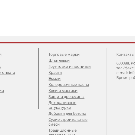
я
Торговые марки
Контакты
Шпатлевки
630088, Р
ь
Грунтовки и пропитки
тел./факс:
и оплата
Краски
e-mail: in
Время раб
Эмали
Колеровочные пасты
ии
Клеи и мастики
Защита древесины
Декоративные
штукатурки
Добавки для бетона
Сухие строительные
смеси
Традиционные